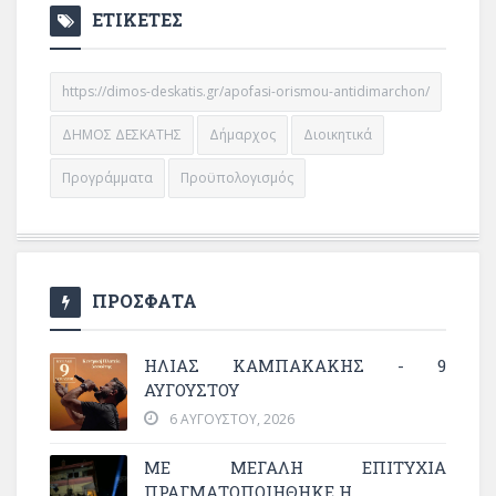
ΕΤΙΚΕΤΕΣ
https://dimos-deskatis.gr/apofasi-orismou-antidimarchon/
ΔΗΜΟΣ ΔΕΣΚΑΤΗΣ
Δήμαρχος
Διοικητικά
Προγράμματα
Προϋπολογισμός
ΠΡΟΣΦΑΤΑ
ΗΛΙΑΣ ΚΑΜΠΑΚΑΚΗΣ - 9
ΑΥΓΟΥΣΤΟΥ
6 ΑΥΓΟΎΣΤΟΥ, 2026
ΜΕ ΜΕΓΆΛΗ ΕΠΙΤΥΧΊΑ
ΠΡΑΓΜΑΤΟΠΟΙΉΘΗΚΕ Η