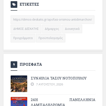
ΕΤΙΚΕΤΕΣ
https://dimos-deskatis.gr/apofasi-orismou-antidimarchon/
ΔΗΜΟΣ ΔΕΣΚΑΤΗΣ
Δήμαρχος
Διοικητικά
Προγράμματα
Προϋπολογισμός
ΠΡΟΣΦΑΤΑ
ΣΥΝΑΥΛΙΑ ΤΑΣΟΥ ΝΟΤΟΠΟΥΛΟΥ
7 ΑΥΓΟΎΣΤΟΥ, 2026
24Η ΠΑΝΕΛΛΗΝΙΑ
ΛΑΜΠΑΔΗΔΡΟΜΙΑ