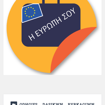
ODHGIES DASIKWN PYRKAGIWN