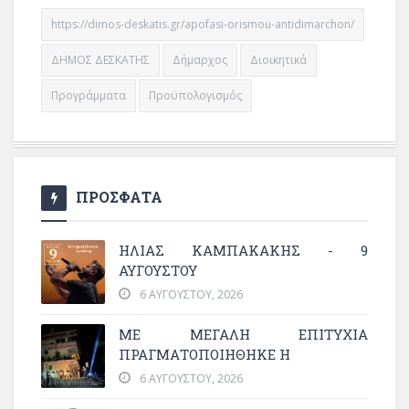
https://dimos-deskatis.gr/apofasi-orismou-antidimarchon/
ΔΗΜΟΣ ΔΕΣΚΑΤΗΣ
Δήμαρχος
Διοικητικά
Προγράμματα
Προϋπολογισμός
ΠΡΟΣΦΑΤΑ
ΗΛΙΑΣ ΚΑΜΠΑΚΑΚΗΣ - 9
ΑΥΓΟΥΣΤΟΥ
6 ΑΥΓΟΎΣΤΟΥ, 2026
ΜΕ ΜΕΓΆΛΗ ΕΠΙΤΥΧΊΑ
ΠΡΑΓΜΑΤΟΠΟΙΉΘΗΚΕ Η
6 ΑΥΓΟΎΣΤΟΥ, 2026