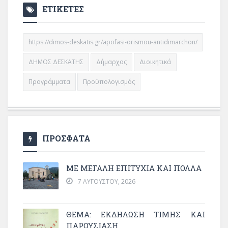
ΕΤΙΚΕΤΕΣ
https://dimos-deskatis.gr/apofasi-orismou-antidimarchon/
ΔΗΜΟΣ ΔΕΣΚΑΤΗΣ
Δήμαρχος
Διοικητικά
Προγράμματα
Προϋπολογισμός
ΠΡΟΣΦΑΤΑ
ΜΕ ΜΕΓΆΛΗ ΕΠΙΤΥΧΊΑ ΚΑΙ ΠΟΛΛΆ
7 ΑΥΓΟΎΣΤΟΥ, 2026
ΘΈΜΑ: ΕΚΔΉΛΩΣΗ ΤΙΜΉΣ ΚΑΙ
ΠΑΡΟΥΣΊΑΣΗ