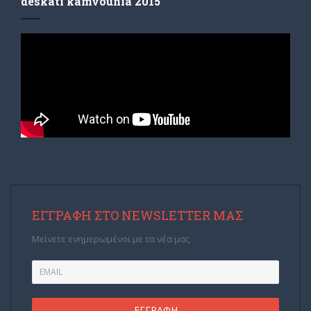
deskati kamvounia 2015
ΕΓΓΡΑΦΉ ΣΤΟ NEWSLETTER ΜΑΣ
Μείνετε ενημερωμένοι με τα νέα μας