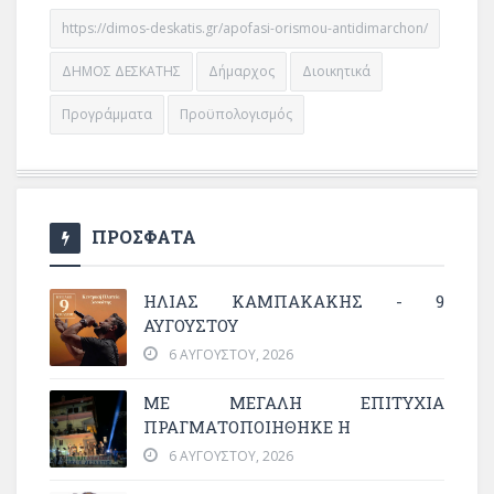
https://dimos-deskatis.gr/apofasi-orismou-antidimarchon/
ΔΗΜΟΣ ΔΕΣΚΑΤΗΣ
Δήμαρχος
Διοικητικά
Προγράμματα
Προϋπολογισμός
ΠΡΟΣΦΑΤΑ
ΗΛΙΑΣ ΚΑΜΠΑΚΑΚΗΣ - 9
ΑΥΓΟΥΣΤΟΥ
6 ΑΥΓΟΎΣΤΟΥ, 2026
ΜΕ ΜΕΓΆΛΗ ΕΠΙΤΥΧΊΑ
ΠΡΑΓΜΑΤΟΠΟΙΉΘΗΚΕ Η
6 ΑΥΓΟΎΣΤΟΥ, 2026