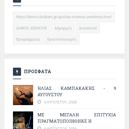
https://dimos-deskatis.gr/apofasi-orismou-antidimarchon/
ΔΗΜΟΣ ΔΕΣΚΑΤΗΣ
Δήμαρχος
Διοικητικά
Προγράμματα
Προϋπολογισμός
ΠΡΟΣΦΑΤΑ
ΗΛΙΑΣ ΚΑΜΠΑΚΑΚΗΣ - 9
ΑΥΓΟΥΣΤΟΥ
6 ΑΥΓΟΎΣΤΟΥ, 2026
ΜΕ ΜΕΓΆΛΗ ΕΠΙΤΥΧΊΑ
ΠΡΑΓΜΑΤΟΠΟΙΉΘΗΚΕ Η
6 ΑΥΓΟΎΣΤΟΥ, 2026