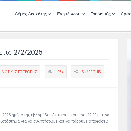
Δήμος Δεσκάτης
Ενημέρωση
Τουρισμός
Δρασ
Ποιότητας Ζωής
ΚΕΝΤΡΟ ΚΟΙΝΟΤΗΤΑΣ ΔΕΣΚΑΤΗΣ
Δημοπρασίες-Διαγωνισμοί – Έργα
Απολογισμοί – Ισολογισμοί Δήμου
Δηλώσεις περιουσιακής κατάστασης αιρετών
ΚΕΝΤΡΟ ΚΟΙΝΟΤΗΤΑΣ – ΠΛΗΡΟΦΟΡΗΣΗ
τις 2/2/2026
ΗΜΟΤΙΚΗΣ ΕΠΙΤΡΟΠΗΣ
1054
SHARE THIS
2026 ημέρα της εβδομάδας Δευτέρα και ώρα 12:00 μ.μ. να
 Κατάστημα για να συζητήσουμε και να πάρουμε αποφάσεις