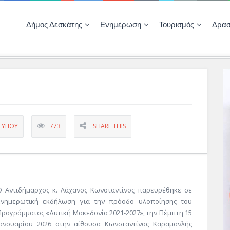
Δήμος Δεσκάτης
Ενημέρωση
Τουρισμός
Δρασ
Ποιότητας Ζωής
ΚΕΝΤΡΟ ΚΟΙΝΟΤΗΤΑΣ ΔΕΣΚΑΤΗΣ
Δημοπρασίες-Διαγωνισμοί – Έργα
Απολογισμοί – Ισολογισμοί Δήμου
Δηλώσεις περιουσιακής κατάστασης αιρετών
ΚΕΝΤΡΟ ΚΟΙΝΟΤΗΤΑΣ – ΠΛΗΡΟΦΟΡΗΣΗ
 ΤΎΠΟΥ
773
SHARE THIS
Ο Αντιδήμαρχος κ. Λάχανος Κωνσταντίνος παρευρέθηκε σε
ενημερωτική εκδήλωση για την πρόοδο υλοποίησης του
Προγράμματος «Δυτική Μακεδονία 2021-2027», την Πέμπτη 15
Ιανουαρίου 2026 στην αίθουσα Κωνσταντίνος Καραμανλής